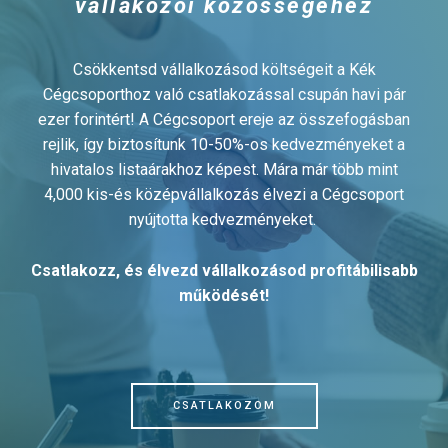
vállakozói közösségéhez
Csökkentsd vállalkozásod költségeit a Kék
Cégcsoporthoz való csatlakozással csupán havi pár
ezer forintért! A Cégcsoport ereje az összefogásban
rejlik, így biztosítunk 10-50%-os kedvezményeket a
hivatalos listaárakhoz képest. Mára már több mint
4,000 kis-és középvállalkozás élvezi a Cégcsoport
nyújtotta kedvezményeket.
Csatlakozz, és élvezd vállalkozásod profitábilisabb
működését!
CSATLAKOZOM